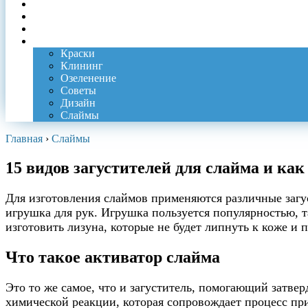
Клей
Пятна
Ремонт
Еще
Краски
Клининг
Озеленение
Советы
Дизайн
Слаймы
Главная
›
Слаймы
15 видов загустителей для слайма и ка
Для изготовления слаймов применяются различные загу
игрушка для рук. Игрушка пользуется популярностью, та
изготовить лизуна, которые не будет липнуть к коже и 
Что такое активатор слайма
Это то же самое, что и загуститель, помогающий затве
химической реакции, которая сопровождает процесс пр