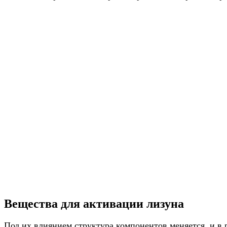
Вещества для активации лизуна
Под их влиянием структура компонентов меняется, и в 